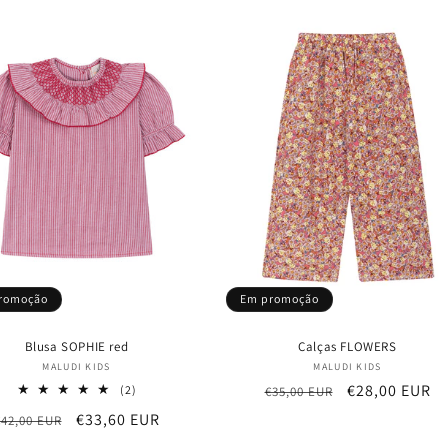
romoção
Em promoção
Blusa SOPHIE red
Calças FLOWERS
Fornecedor:
Fornecedor:
MALUDI KIDS
MALUDI KIDS
Preço
Preço
€28,00 EUR
2
(2)
€35,00 EUR
análises
normal
de
Preço
Preço
€33,60 EUR
€42,00 EUR
totais
saldo
normal
de