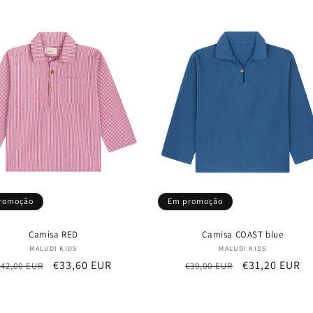
romoção
Em promoção
Camisa RED
Camisa COAST blue
Fornecedor:
Fornecedor:
MALUDI KIDS
MALUDI KIDS
Preço
Preço
€33,60 EUR
Preço
Preço
€31,20 EUR
€42,00 EUR
€39,00 EUR
normal
de
normal
de
saldo
saldo