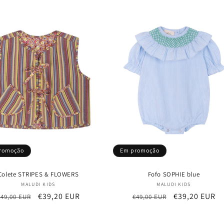
saldo
romoção
Em promoção
Colete STRIPES & FLOWERS
Fofo SOPHIE blue
Fornecedor:
Fornecedor:
MALUDI KIDS
MALUDI KIDS
Preço
Preço
€39,20 EUR
Preço
Preço
€39,20 EUR
€49,00 EUR
€49,00 EUR
normal
de
normal
de
saldo
saldo