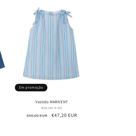
Em promoção
Vestido MARIVENT
Fornecedor:
MALUDI KIDS
Preço
Preço
€47,20 EUR
€59,00 EUR
normal
de
saldo