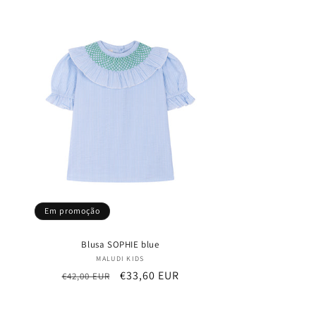
Em promoção
Blusa SOPHIE blue
Fornecedor:
MALUDI KIDS
Preço
Preço
€33,60 EUR
€42,00 EUR
normal
de
saldo