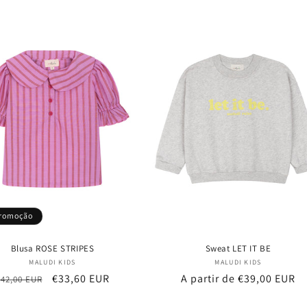
saldo
romoção
Blusa ROSE STRIPES
Sweat LET IT BE
Fornecedor:
Fornecedor:
MALUDI KIDS
MALUDI KIDS
Preço
Preço
€33,60 EUR
Preço
A partir de €39,00 EUR
€42,00 EUR
normal
de
normal