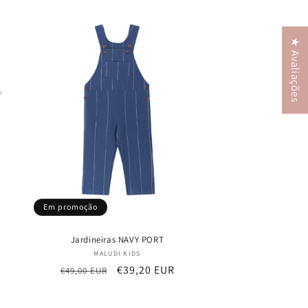
saldo
★ Avaliações
Em promoção
Jardineiras NAVY PORT
Fornecedor:
MALUDI KIDS
Preço
Preço
€39,20 EUR
€49,00 EUR
normal
de
saldo