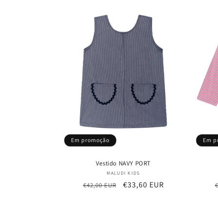
Em promoção
Em p
Vestido NAVY PORT
Fornecedor:
MALUDI KIDS
Preço
Preço
€33,60 EUR
€42,00 EUR
normal
de
saldo