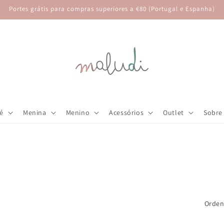
Portes grátis para compras superiores a €80 (Portugal e Espanha)
é
Menina
Menino
Acessórios
Outlet
Sobre
Orden