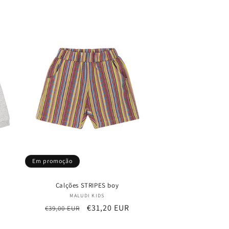
Em promoção
Calções STRIPES boy
Fornecedor:
MALUDI KIDS
Preço
Preço
€31,20 EUR
€39,00 EUR
normal
de