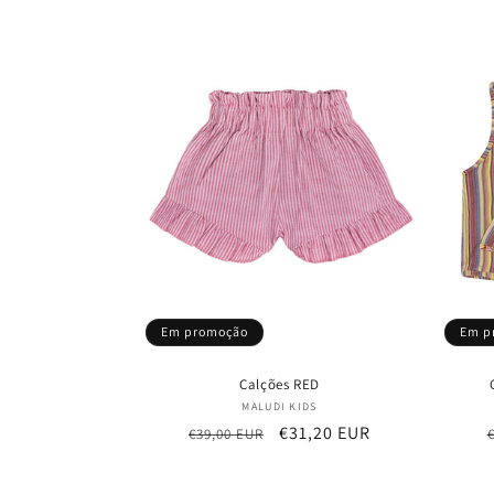
saldo
Em promoção
Em p
Calções RED
Fornecedor:
MALUDI KIDS
Preço
Preço
€31,20 EUR
€39,00 EUR
normal
de
saldo