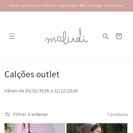
Saltar
Portes grátis para compras superiores a €80 (Portugal e Espanha)
para o
conteúdo
Carrinho
C
Calções outlet
o
Válido de 01/01/2026 a 31/12/2026
l
e
Filtrar e ordenar
7 produtos
ç
ã