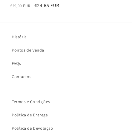
Preço
Preço
€24,65 EUR
€29,00 EUR
normal
de
saldo
História
Pontos de Venda
FAQs
Contactos
Termos e Condições
Política de Entrega
Política de Devolução