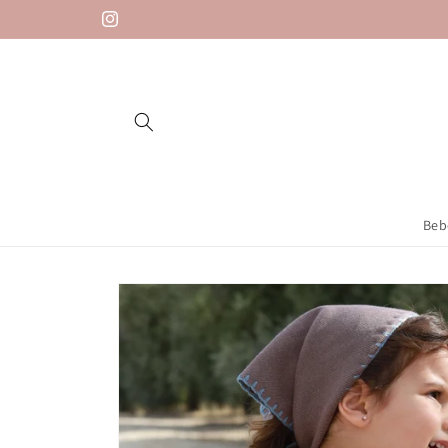
Saltar
para o
Instagram
conteúdo
Beb
Saltar para
a
informação
do produto