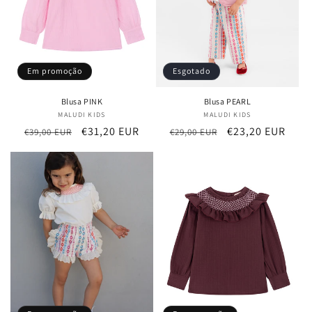
Em promoção
Esgotado
Blusa PINK
Blusa PEARL
MALUDI KIDS
Fornecedor:
MALUDI KIDS
Fornecedor:
Preço
Preço
€31,20 EUR
Preço
Preço
€23,20 EUR
€39,00 EUR
€29,00 EUR
normal
de
normal
de
saldo
saldo