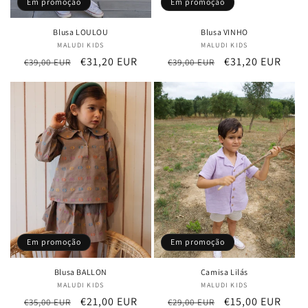
Em promoção
Em promoção
Blusa LOULOU
Blusa VINHO
MALUDI KIDS
Fornecedor:
MALUDI KIDS
Fornecedor:
Preço
Preço
€31,20 EUR
Preço
Preço
€31,20 EUR
€39,00 EUR
€39,00 EUR
normal
de
normal
de
saldo
saldo
Em promoção
Em promoção
Blusa BALLON
Camisa Lilás
MALUDI KIDS
Fornecedor:
MALUDI KIDS
Fornecedor:
Preço
Preço
€21,00 EUR
Preço
Preço
€15,00 EUR
€35,00 EUR
€29,00 EUR