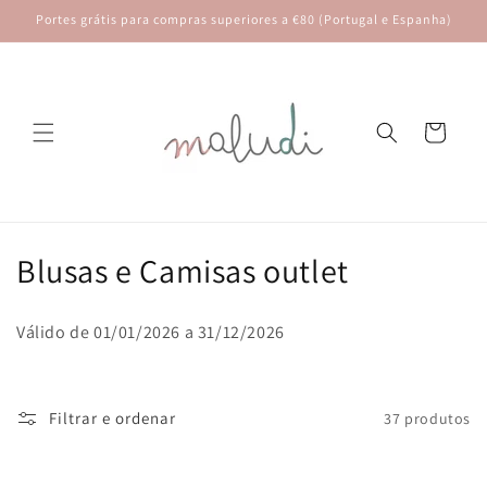
Saltar
Portes grátis para compras superiores a €80 (Portugal e Espanha)
para o
conteúdo
Carrinho
C
Blusas e Camisas outlet
o
Válido de 01/01/2026 a 31/12/2026
l
e
Filtrar e ordenar
37 produtos
ç
ã