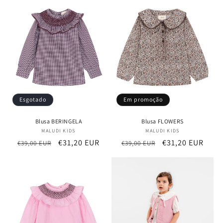
o
:
Esgotado
Em promoção
Blusa BERINGELA
Blusa FLOWERS
MALUDI KIDS
Fornecedor:
MALUDI KIDS
Fornecedor:
Preço
Preço
€31,20 EUR
Preço
Preço
€31,20 EUR
€39,00 EUR
€39,00 EUR
normal
de
normal
de
saldo
saldo