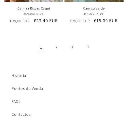
Camisa Riscas Caqui
Camisa Verde
MALUDI KIDS
Fornecedor:
MALUDI KIDS
Fornecedor:
Preço
Preço
€23,40 EUR
Preço
Preço
€15,00 EUR
€39,00 EUR
€29,00 EUR
normal
de
normal
de
saldo
saldo
1
2
3
História
Pontos de Venda
FAQs
Contactos