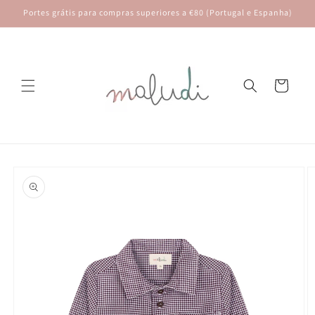
Saltar
Portes grátis para compras superiores a €80 (Portugal e Espanha)
para o
conteúdo
Carrinho
Saltar para
a
informação
do produto