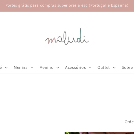
Portes grátis para compras superiores a €80 (Portugal e Espanha)
é
Menina
Menino
Acessórios
Outlet
Sobre
Orde