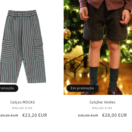
romoção
Em promoção
Calças RISCAS
Calções Verdes
Fornecedor:
Fornecedor:
MALUDI KIDS
MALUDI KIDS
Preço
Preço
€23,20 EUR
Preço
Preço
€28,00 EUR
€29,00 EUR
€35,00 EUR
normal
de
normal
de
saldo
saldo