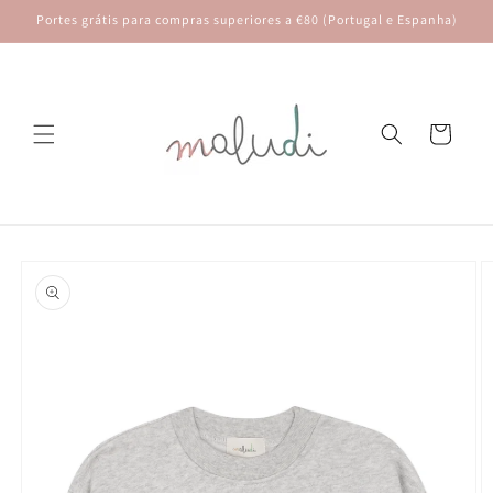
Saltar
Portes grátis para compras superiores a €80 (Portugal e Espanha)
para o
conteúdo
Carrinho
Saltar para
a
informação
do produto