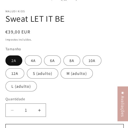
MALUDI KIDS
Sweat LET IT BE
Preço
€39,00 EUR
normal
Impostos incluídos.
Tamanho
2A
4A
6A
8A
10A
12A
S (adulto)
M (adulto)
L (adulto)
★ Avaliações
Quantidade
Diminuir
Aumentar
a
a
quantidade
quantidade