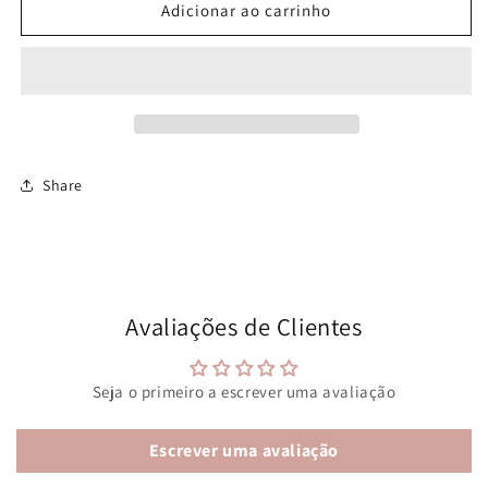
de
de
Adicionar ao carrinho
Sweat
Sweat
LET
LET
IT
IT
BE
BE
Share
Avaliações de Clientes
Seja o primeiro a escrever uma avaliação
Escrever uma avaliação