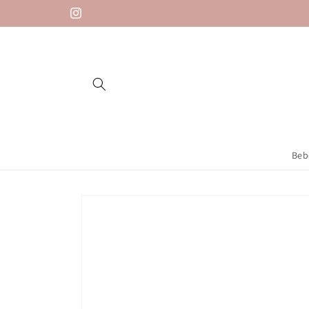
Saltar
para o
Instagram
conteúdo
Beb
Saltar para
a
informação
do produto