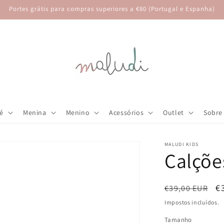
Portes grátis para compras superiores a €80 (Portugal e Espanha)
é
Menina
Menino
Acessórios
Outlet
Sobre
MALUDI KIDS
Calçõe
Preço
P
€
€39,00 EUR
normal
d
Impostos incluídos.
s
Tamanho