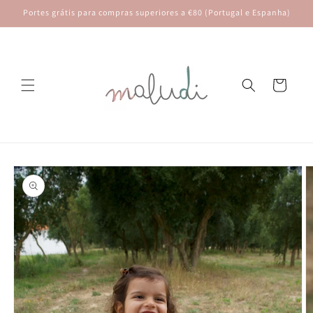
Saltar
Portes grátis para compras superiores a €80 (Portugal e Espanha)
para o
conteúdo
Carrinho
Saltar para
a
informação
do produto