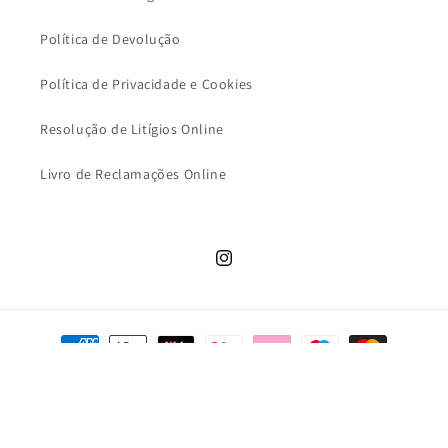
Política de Devolução
Política de Privacidade e Cookies
Resolução de Litígios Online
Livro de Reclamações Online
Instagram
Métodos
de
pagamento
© 2026,
MALUDI KIDS
[POWERED 27N]
Política de privacidade