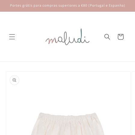
Saltar
Portes grátis para compras superiores a €80 (Portugal e Espanha)
para o
conteúdo
Carrinho
Saltar para
a
informação
do produto