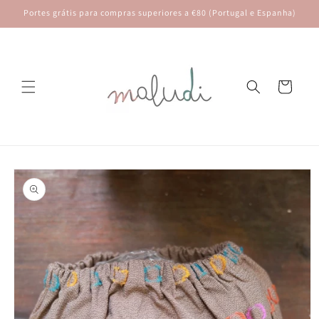
Saltar
Portes grátis para compras superiores a €80 (Portugal e Espanha)
para o
conteúdo
Carrinho
Saltar para
a
informação
do produto