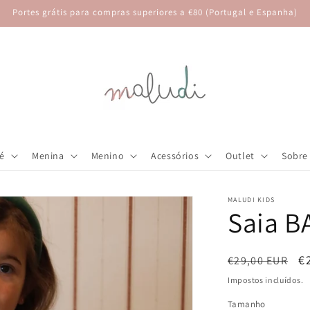
Portes grátis para compras superiores a €80 (Portugal e Espanha)
é
Menina
Menino
Acessórios
Outlet
Sobre
MALUDI KIDS
Saia 
Preço
P
€
€29,00 EUR
normal
d
Impostos incluídos.
s
Tamanho