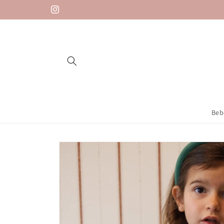
Saltar
para o
Instagram
conteúdo
Beb
Saltar para
a
informação
do produto