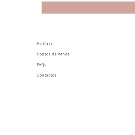
História
Pontos de Venda
FAQs
Contactos
Espectacular!!!! La calidad
buenísima
Espectacular!!!! La
calidad buenísima.