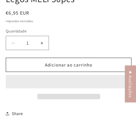
Preço
€6,95 EUR
normal
Impostos incluídos.
Quantidade
Diminuir
Aumentar
a
a
quantidade
quantidade
de
de
Adicionar ao carrinho
Legos
Legos
★ Avaliações
MELI
MELI
50pcs
50pcs
Share