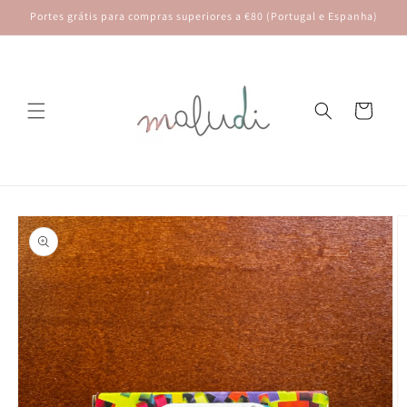
Saltar
Portes grátis para compras superiores a €80 (Portugal e Espanha)
para o
conteúdo
Carrinho
Saltar para
a
informação
do produto