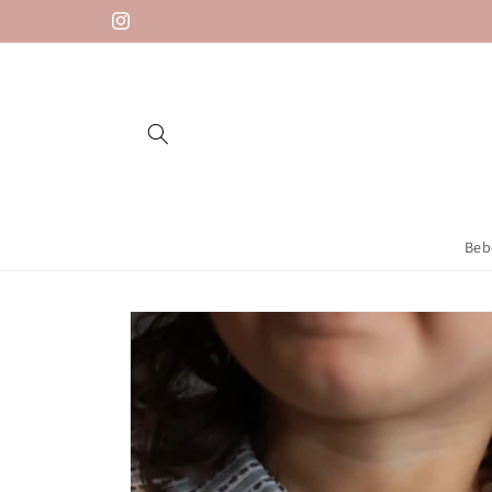
Saltar
para o
Instagram
conteúdo
Beb
Saltar para
a
informação
do produto