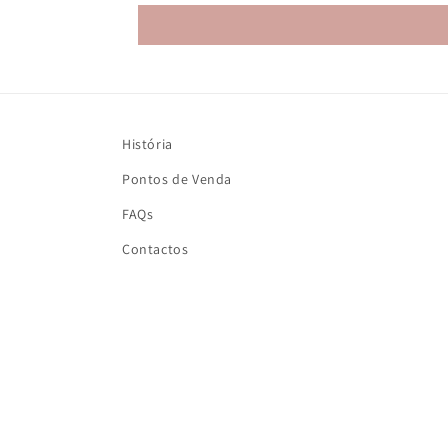
História
Pontos de Venda
FAQs
Contactos
Espectacular!!!! La calidad
buenísima
Espectacular!!!! La
calidad buenísima.