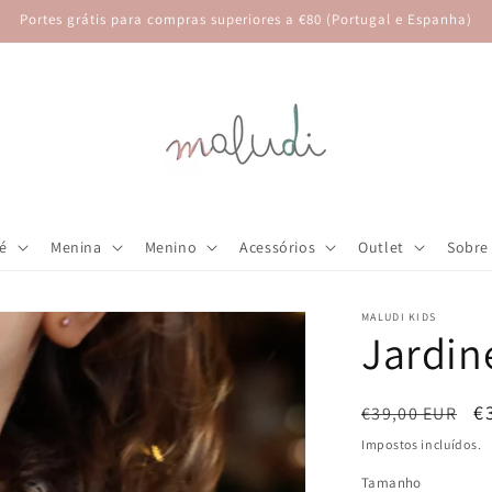
Portes grátis para compras superiores a €80 (Portugal e Espanha)
é
Menina
Menino
Acessórios
Outlet
Sobre
MALUDI KIDS
Jardin
Preço
P
€
€39,00 EUR
normal
d
Impostos incluídos.
s
Tamanho