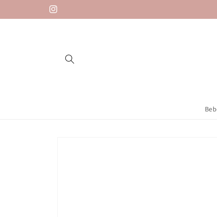
Saltar
para o
Instagram
conteúdo
Beb
Saltar para
a
informação
do produto