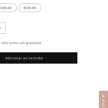
€100.00
€150.00
Aumentar
a
quantidade
r isto como um presente
de
Gift
Card
Adicionar ao carrinho
★ Avaliações