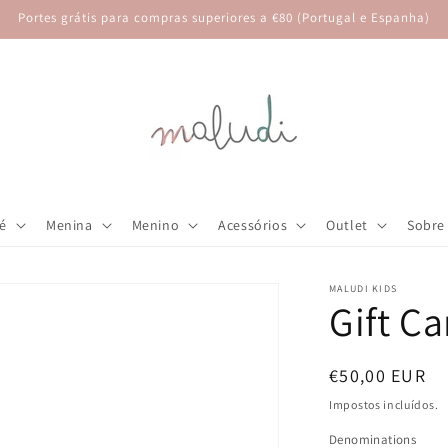
Portes grátis para compras superiores a €80 (Portugal e Espanha)
é
Menina
Menino
Acessórios
Outlet
Sobre
MALUDI KIDS
Gift Ca
Preço
€50,00 EUR
normal
Impostos incluídos.
Denominations