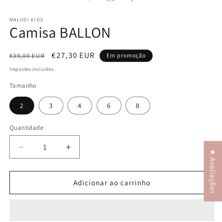
MALUDI KIDS
Camisa BALLON
Preço
Preço
€27,30 EUR
€39,00 EUR
Em promoção
normal
de
Impostos incluídos.
saldo
Tamanho
2
3
4
6
8
Quantidade
Diminuir
Aumentar
★ Avaliações
a
a
quantidade
quantidade
de
de
Adicionar ao carrinho
Camisa
Camisa
BALLON
BALLON