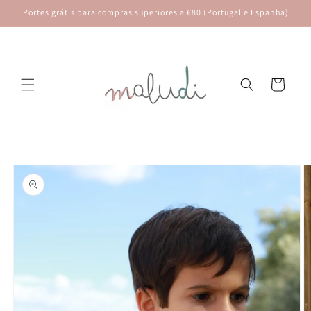
Saltar
Portes grátis para compras superiores a €80 (Portugal e Espanha)
para o
conteúdo
Carrinho
Saltar para
a
informação
do produto