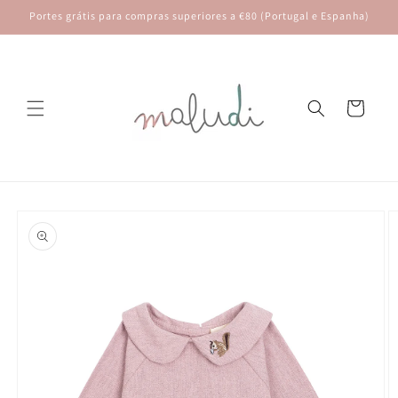
Saltar
Portes grátis para compras superiores a €80 (Portugal e Espanha)
para o
conteúdo
Carrinho
Saltar para
a
informação
do produto