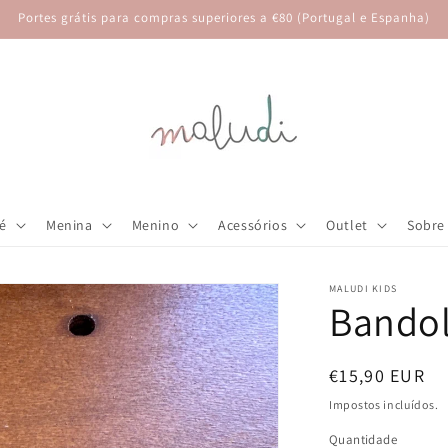
Portes grátis para compras superiores a €80 (Portugal e Espanha)
é
Menina
Menino
Acessórios
Outlet
Sobre
MALUDI KIDS
Bandol
Preço
€15,90 EUR
normal
Impostos incluídos.
Quantidade