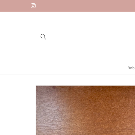
Saltar
para o
Instagram
conteúdo
Beb
Saltar para
a
informação
do produto