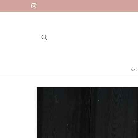
Saltar
para o
Instagram
conteúdo
Beb
Saltar para
a
informação
do produto