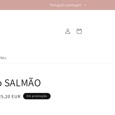
I
Português (portugal)
d
i
o
Iniciar
Carrinho
m
sessão
a
 Nós
do SALMÃO
reço
25,20 EUR
Em promoção
e
aldo