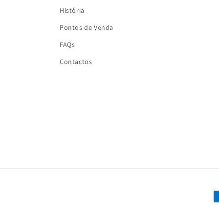
História
Pontos de Venda
FAQs
Contactos
Espectacular!!!! La calidad
buenísima
Espectacular!!!! La
calidad buenísima.
Blusa SOPHIE red
M
d