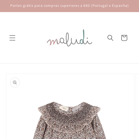
Saltar
Portes grátis para compras superiores a €80 (Portugal e Espanha)
para o
conteúdo
Carrinho
Saltar para
a
informação
do produto