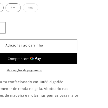
Variante
6m
9m
esgotada
ou
indisponível
Aumentar
a
quantidade
de
Adicionar ao carrinho
Fofo
Flores
com
Renda
Mais opções de pagamento
urta confecionado em 100% algodão,
menor de renda na gola. Abotoado nas
es de madeira e molas nas pernas para maior