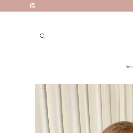
Saltar
para o
Instagram
conteúdo
Beb
Saltar para
a
informação
do produto