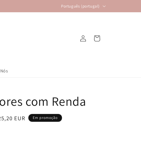
I
Português (portugal)
d
i
o
Iniciar
Carrinho
m
sessão
a
 Nós
lores com Renda
reço
25,20 EUR
Em promoção
e
aldo