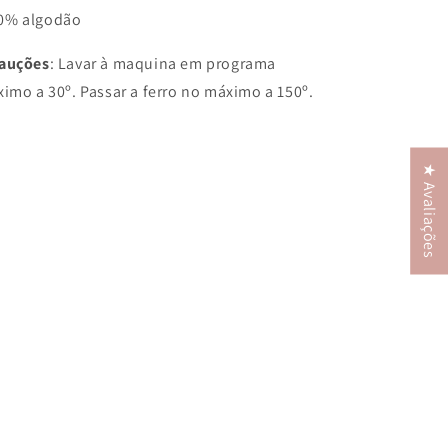
00% algodão
cauções
: Lavar à maquina em programa
imo a 30º. Passar a ferro no máximo a 150º.
★ Avaliações