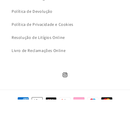
Política de Devolução
Política de Privacidade e Cookies
Resolução de Litígios Online
Livro de Reclamações Online
Instagram
Métodos
de
pagamento
© 2026,
MALUDI KIDS
[POWERED 27N]
Política de privacidade