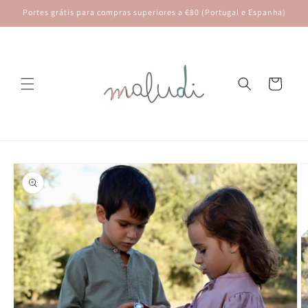
Saltar
Portes grátis para compras superiores a €80 (Portugal e Espanha)
para o
conteúdo
Carrinho
Saltar para
a
informação
do produto