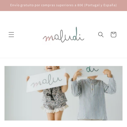
Ir
Envío gratuito por compras superiores a 80€ (Portugal y España)
directamente
al contenido
Carrito