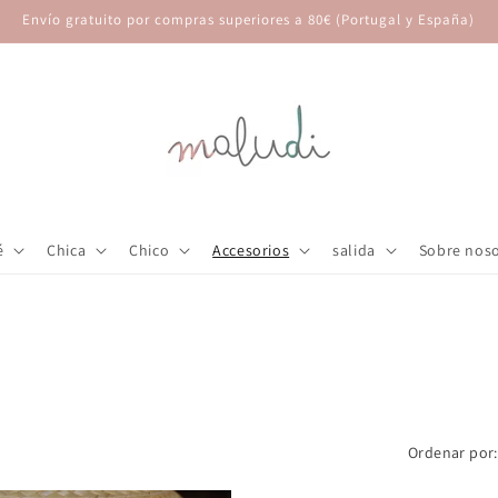
Envío gratuito por compras superiores a 80€ (Portugal y España)
é
Chica
Chico
Accesorios
salida
Sobre nos
Ordenar por: