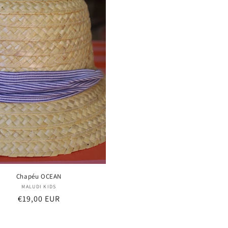
Chapéu OCEAN
Proveedor:
MALUDI KIDS
Precio
€19,00 EUR
habitual