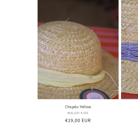
e
c
c
i
ó
n
:
Chapéu Yellow
Proveedor:
MALUDI KIDS
Precio
€19,00 EUR
habitual